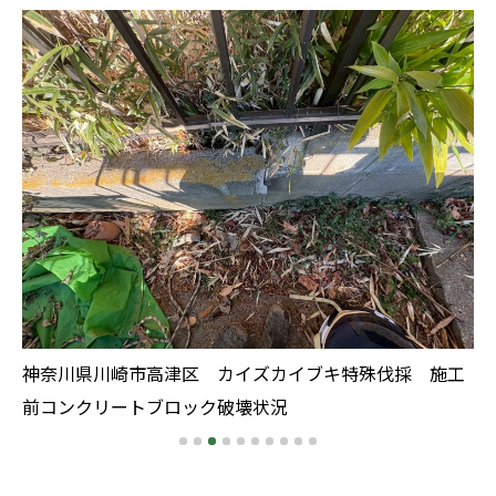
工
神奈川県川崎市高津区 カイズカイブキ特殊伐採 施工
神
前コンクリートブロック破壊状況
前