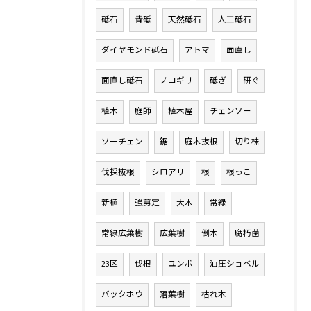
砥石
青砥
天然砥石
人工砥石
ダイヤモンド砥石
アトマ
面直し
面直し砥石
ノコギリ
砥ぎ
研ぐ
植木
庭師
植木屋
チェンソー
ソーチェン
鋸
庭木抜根
切り株
伐採抜根
シロアリ
根
根っこ
新植
強剪定
大木
常緑
常緑広葉樹
広葉樹
倒木
腐朽菌
23区
伐根
ユンボ
油圧ショベル
バックホウ
落葉樹
枯れ木