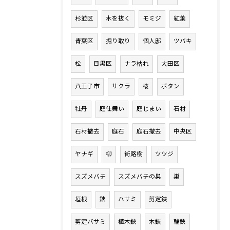
杉並区
木を抜く
モミジ
紅葉
青葉区
掘り取り
個人邸
ツバキ
松
目黒区
ナラ枯れ
大田区
八王子市
サクラ
桜
ボタン
牡丹
庭仕舞い
庭じまい
石材
石材撤去
庭石
庭石撤去
中央区
ヤナギ
柳
街路樹
ツツジ
スズメバチ
スズメバチの巣
巣
垣根
鋏
ハサミ
剪定鋏
剪定バサミ
植木鋏
木鋏
輪鋏