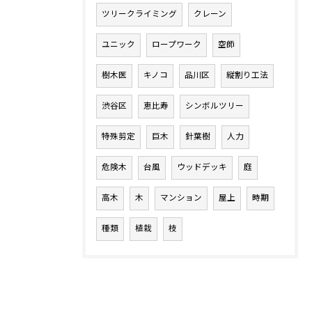
ツリークライミング
クレーン
ユニック
ロープワーク
空師
樹木医
キノコ
品川区
縦割り工法
渋谷区
恵比寿
シンボルツリー
特殊剪定
巨木
針葉樹
人力
危険木
台風
ウッドデッキ
庭
高木
木
マンション
屋上
時期
種類
植栽
枝