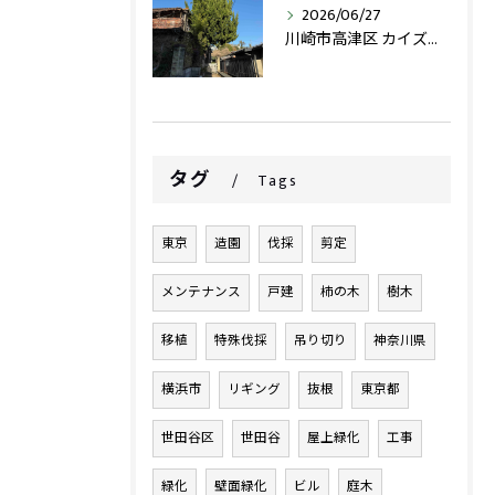
2026/06/27
川崎市高津区 カイズカイブキ伐採・抜根施工事例
タグ
Tags
東京
造園
伐採
剪定
メンテナンス
戸建
柿の木
樹木
移植
特殊伐採
吊り切り
神奈川県
横浜市
リギング
抜根
東京都
世田谷区
世田谷
屋上緑化
工事
緑化
壁面緑化
ビル
庭木