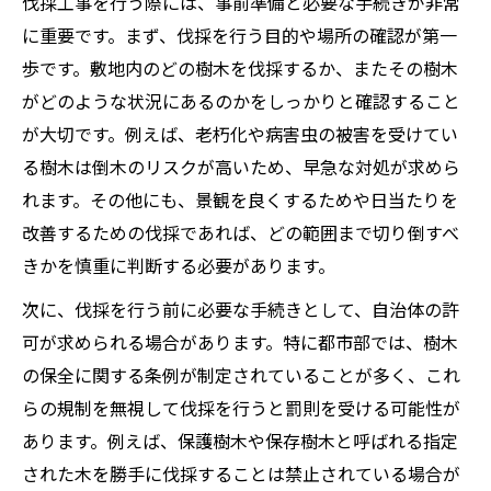
伐採工事を行う際には、事前準備と必要な手続きが非常
伐採の基礎知識
に重要です。まず、伐採を行う目的や場所の確認が第一
会社概要
歩です。敷地内のどの樹木を伐採するか、またその樹木
近隣エリア
がどのような状況にあるのかをしっかりと確認すること
対応地域
が大切です。例えば、老朽化や病害虫の被害を受けてい
る樹木は倒木のリスクが高いため、早急な対処が求めら
れます。その他にも、景観を良くするためや日当たりを
改善するための伐採であれば、どの範囲まで切り倒すべ
きかを慎重に判断する必要があります。
次に、伐採を行う前に必要な手続きとして、自治体の許
可が求められる場合があります。特に都市部では、樹木
の保全に関する条例が制定されていることが多く、これ
らの規制を無視して伐採を行うと罰則を受ける可能性が
あります。例えば、保護樹木や保存樹木と呼ばれる指定
された木を勝手に伐採することは禁止されている場合が