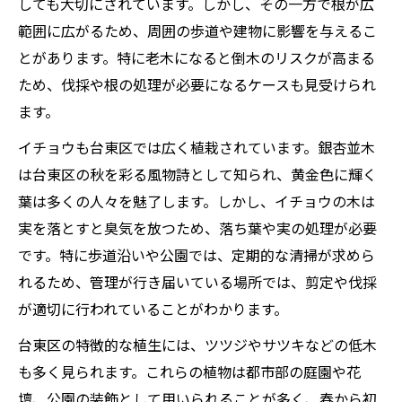
しても大切にされています。しかし、その一方で根が広
範囲に広がるため、周囲の歩道や建物に影響を与えるこ
とがあります。特に老木になると倒木のリスクが高まる
ため、伐採や根の処理が必要になるケースも見受けられ
ます。
イチョウも台東区では広く植栽されています。銀杏並木
は台東区の秋を彩る風物詩として知られ、黄金色に輝く
葉は多くの人々を魅了します。しかし、イチョウの木は
実を落とすと臭気を放つため、落ち葉や実の処理が必要
です。特に歩道沿いや公園では、定期的な清掃が求めら
れるため、管理が行き届いている場所では、剪定や伐採
が適切に行われていることがわかります。
台東区の特徴的な植生には、ツツジやサツキなどの低木
も多く見られます。これらの植物は都市部の庭園や花
壇、公園の装飾として用いられることが多く、春から初