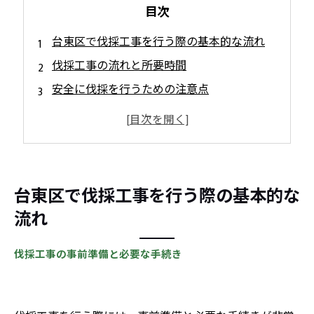
目次
台東区で伐採工事を行う際の基本的な流れ
伐採工事の流れと所要時間
安全に伐採を行うための注意点
台東区での伐採工事の許可と手続き
伐採工事における法律や条例の確認方法
許可申請をスムーズに行うためのコツ
台東区の特徴と伐採工事の注意点
台東区で伐採工事を行う際の基本的な
地域の風土や気候に合わせた伐採工事の方法
流れ
台東区ならではの法律や条例のポイント
伐採工事の事前準備と必要な手続き
まとめ
よくある質問
台東区について