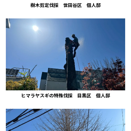
樹木剪定伐採 世田谷区 個人邸
ヒマラヤスギの特殊伐採 目黒区 個人邸