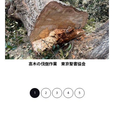
高木の伐倒作業 東京聖書協会
1
2
3
4
5